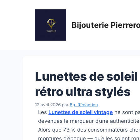
Aller
au
contenu
Bijouterie Pierrer
Lunettes de soleil
rétro ultra stylés
12 avril 2026
par
Bp. Rédaction
Les
Lunettes de soleil vintage
ne sont pa
devenues le marqueur d’une authenticité 
Alors que 73 % des consommateurs cherc
montures d’époque — qu’elles soient ro