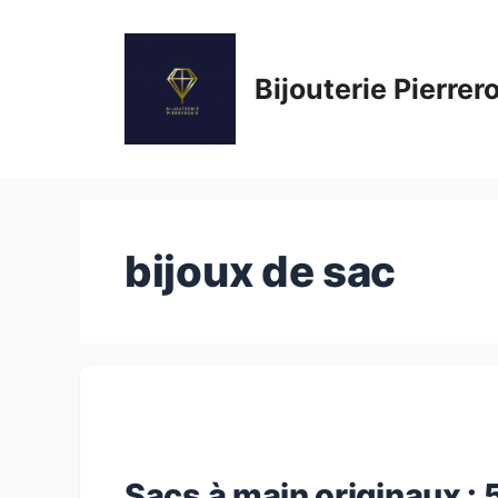
Aller
au
contenu
Bijouterie Pierrer
bijoux de sac
Sacs à main originaux :