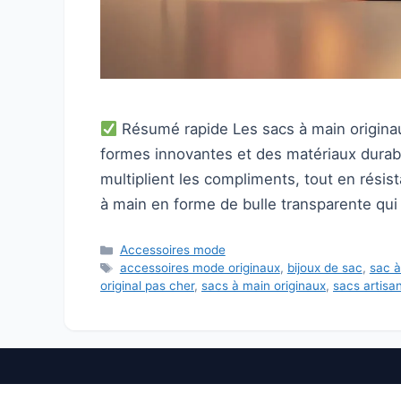
Résumé rapide Les sacs à main originaux
formes innovantes et des matériaux durabl
multiplient les compliments, tout en résis
à main en forme de bulle transparente qu
Catégories
Accessoires mode
Étiquettes
accessoires mode originaux
,
bijoux de sac
,
sac à
original pas cher
,
sacs à main originaux
,
sacs artisa