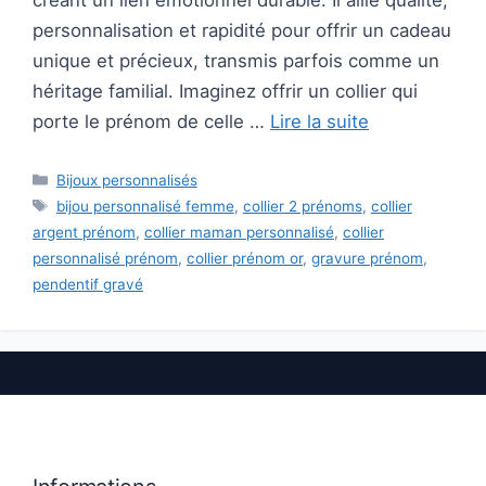
créant un lien émotionnel durable. Il allie qualité,
personnalisation et rapidité pour offrir un cadeau
unique et précieux, transmis parfois comme un
héritage familial. Imaginez offrir un collier qui
porte le prénom de celle …
Lire la suite
Catégories
Bijoux personnalisés
Étiquettes
bijou personnalisé femme
,
collier 2 prénoms
,
collier
argent prénom
,
collier maman personnalisé
,
collier
personnalisé prénom
,
collier prénom or
,
gravure prénom
,
pendentif gravé