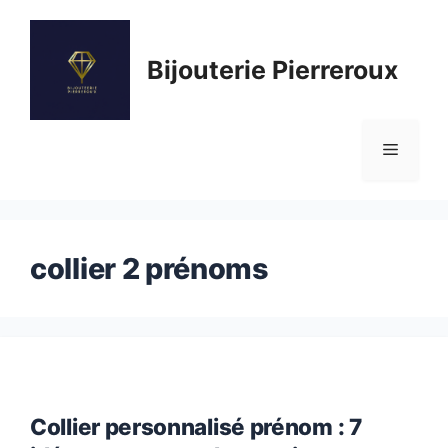
Aller
au
Bijouterie Pierreroux
contenu
Menu
collier 2 prénoms
Collier personnalisé prénom : 7