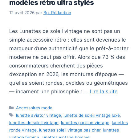
modèles rétro ultra stylés
12 avril 2026
par
Bp. Rédaction
Les Lunettes de soleil vintage ne sont pas un
simple accessoire rétro : elles sont devenues le
marqueur d’une authenticité que le prêt-à-porter
moderne ne peut pas offrir. Alors que 73 % des
consommateurs cherchent des pièces
d’exception en 2026, les montures d’époque —
qu’elles soient rondes, ovoïdes ou géométriques
— incarnent une philosophie : …
Lire la suite
Catégories
Accessoires mode
Étiquettes
lunette aviator vintage
,
lunette de soleil vintage luxe
,
lunettes de soleil vintage
,
lunettes papillon vintage
,
lunettes
ronde vintage
,
lunettes soleil vintage pas cher
,
lunettes
vintage femme
,
lunettes vintage homme