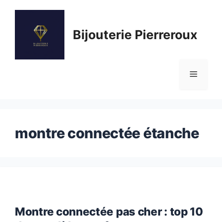
Aller
au
Bijouterie Pierreroux
contenu
Menu
montre connectée étanche
Montre connectée pas cher : top 10