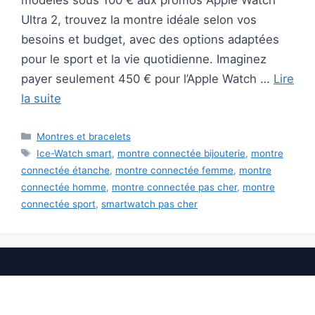
modèles sous 100 € aux promos Apple Watch
Ultra 2, trouvez la montre idéale selon vos
besoins et budget, avec des options adaptées
pour le sport et la vie quotidienne. Imaginez
payer seulement 450 € pour l’Apple Watch …
Lire
la suite
Catégories
Montres et bracelets
Étiquettes
Ice-Watch smart
,
montre connectée bijouterie
,
montre
connectée étanche
,
montre connectée femme
,
montre
connectée homme
,
montre connectée pas cher
,
montre
connectée sport
,
smartwatch pas cher