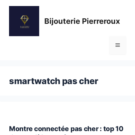
Aller
au
Bijouterie Pierreroux
contenu
Menu
smartwatch pas cher
Montre connectée pas cher : top 10