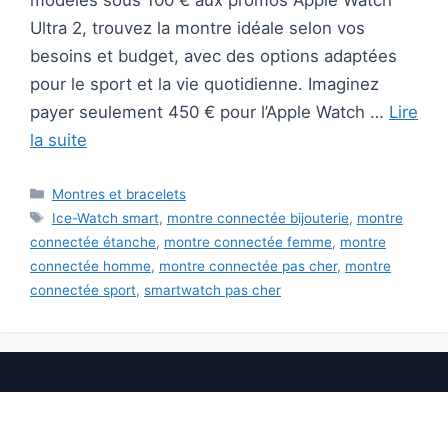
modèles sous 100 € aux promos Apple Watch
Ultra 2, trouvez la montre idéale selon vos
besoins et budget, avec des options adaptées
pour le sport et la vie quotidienne. Imaginez
payer seulement 450 € pour l’Apple Watch …
Lire
la suite
Catégories
Montres et bracelets
Étiquettes
Ice-Watch smart
,
montre connectée bijouterie
,
montre
connectée étanche
,
montre connectée femme
,
montre
connectée homme
,
montre connectée pas cher
,
montre
connectée sport
,
smartwatch pas cher